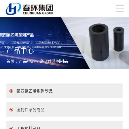
产品中心
首页
>
产品中心
> 密封件系列制品
聚四氟乙烯系列制品
密封件系列制品
工程塑料制品