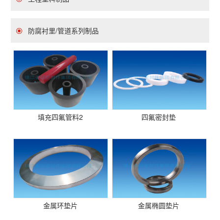
防腐衬里/管道系列制品
填充四氟管料2
四氟密封垫
金属环垫片
金属椭圆垫片