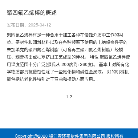
聚四氟乙烯棒的概述
发布日期：2025-04-12
聚四氟乙烯棒材是一种合用于加工各种在侵蚀介质中工作的衬
垫、密封件和润滑材料以及在各种频率下使用的电绝缘零件等的
未加填充的聚四氟乙烯树脂（可含再生聚四氟乙烯树脂）经模
压、糊膏挤出或柱塞挤出工艺成型的棒材。 特性 聚四氟乙烯棒使
用温度范围十分广泛(摄氏从-200度到+260度)。 基本上对所有化
学物质都具抗侵蚀性除了一些氟化物和碱性金属液。 好的机械机
能包括抗老化性特别对于弯曲和摆动方面应用。.
1
2
Copyright@2020 镇江春环密封件集团有限公司 版权所有