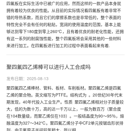
四氟板在实际生活中已被广的应用，然而这样的一款产品本身就
拥有着较为优良的性能。从目前的实际情况看四氟板有着非常不
错的导热系数，而且它们的摩擦系数也是非常低的，整个表面的
特性完全不会有任何的粘贴，宽阔的使用温度的范围，基本上能
够达到零下180度到零上260℃，且有着优良的耐老化性能，还拥
有这一系列的耐腐蚀性能，整个四氟板将会采用其他的一些材料
来进行加工。在四氟板进行加工的过程中表面看起来有着.
聚四氟四乙烯棒可以进行人工合成吗
发布日期：2025-08-13
聚四氟四乙烯棒材、管料、板材、车削板材。聚四氟乙烯是四氟
乙烯的聚合物。英文缩写为PTFE。结构式为 。20世纪30年代末
期发现，40年代投入工业生产。性质 聚四氟乙烯相对分子质量较
大，低的为数十万，高的达一千万以上，一般为数百万（聚合度
在104数量级，而聚乙烯仅在103）。一般结晶度为90～95％，熔
融温度为327～342℃。聚四氟乙烯分子中CF2单元按锯齿形状排
列，由于氟原子半径较氢稍大，所以相.