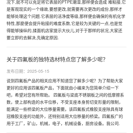
况下,就不可以充足将它表层的PTPE潮湿,那样便会造成 难粘接,它
是客观现实的一个缘故,要想更改,就需要再次更改的成份,那样才
能够处理这个问题.它表层的洁净度等级,那样便会确保的有机化学
特性,那麼便会提升粘接的难度系数,它是较为关键的一点,也是觉
得能够操纵的,揉面机店家提示大伙儿,对于于那样的状况,大家还
要立即的去解决,先确定原因.
关于四氟板的独特选材特点您了解多少呢？
发布日期：2025-05-15
说到四氟板产品的相关应用不知道您了解多少呢？为了帮助大家
更好的应用该四氟板产品，下面就由小编来为您简单介绍一下
吧，希望对您有所帮助。 四氟板与梁底不锈钢板之间的低摩擦系
数，使上部构造的水平位移，不受支座本身剪切变形量的限制，
能满足一些桥梁的大位移量需要。该四氟板式橡胶支座除具有球
冠橡胶支座的功能外，还特别适用大位移量的桥梁。四氟板广的
用于工厂，矿山，机械，电子，机械设备，厨房设备。我公司.