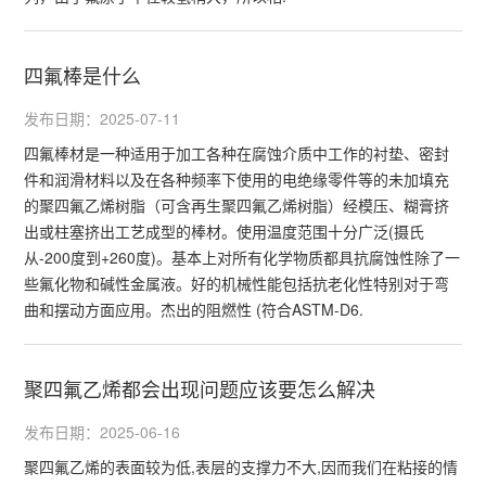
四氟棒是什么
发布日期：2025-07-11
四氟棒材是一种适用于加工各种在腐蚀介质中工作的衬垫、密封
件和润滑材料以及在各种频率下使用的电绝缘零件等的未加填充
的聚四氟乙烯树脂（可含再生聚四氟乙烯树脂）经模压、糊膏挤
出或柱塞挤出工艺成型的棒材。使用温度范围十分广泛(摄氏
从-200度到+260度)。基本上对所有化学物质都具抗腐蚀性除了一
些氟化物和碱性金属液。好的机械性能包括抗老化性特别对于弯
曲和摆动方面应用。杰出的阻燃性 (符合ASTM-D6.
聚四氟乙烯都会出现问题应该要怎么解决
发布日期：2025-06-16
聚四氟乙烯的表面较为低,表层的支撑力不大,因而我们在粘接的情