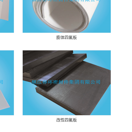
膨体四氟板
改性四氟板