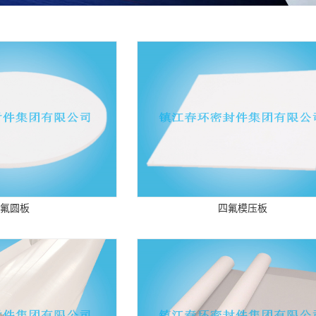
氟圆板
四氟模压板