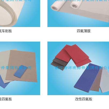
氟车削板
四氟薄膜
性四氟板
改性四氟板