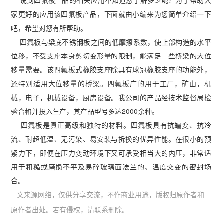
说到
四氟板
产品的相关应用不知道您了解多少呢？为了帮助大
家更好的应用该四氟板产品，下面就由小编来为您简单介绍一下
吧，希望对您有所帮助。
四氟板与梁底不锈钢板之间的低摩擦系数，使上部构造的水平
位移，不受支座本身剪切变形量的限制，能满足一些桥梁的大位
移量需要。该四氟板式橡胶支座除具有球冠橡胶支座的功能外，
还特别适用大位移量的桥梁。四氟板广的用于工厂，矿山，机
械，电子，机械设备，厨房设备。我公司的产品经技术监督局检
验合格并投入生产，其产品型号多达2000余种。
四氟板是真正高级和独特的材料。四氟板具有抗蠕变、抗冷
流、耐超低温、无污染、易安装与拆换的优异性能。在很小的预
紧力下，即便在压力变动环境下又可承受相当大的内压，非常适
用于粗糙或磨损不平及易碎玻璃面法兰的、温度交变的密封场
合。
文来源网络，仅供分享交流，不作商业用途，版权归原作者和
原作者出处。若有侵权，请联系删除。